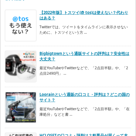
【2022年版】トスツイ(@ tos)は使えない？代わり
はある？
Twitterでは、ツイートをタイムラインに表示させない
ために、トスツイという方 ...
Bigbigtownという通販サイトの評判は？安全性は
大丈夫？
最近YouTubeやTwitterなどで、「2点目半額」や、「2
点目2490円」 ...
Loorainという通販の口コミ・評判は？どこの国の
サイト？
最近YouTubeやTwitterなどで、「2点目半額」や、「在
庫処分」などと書 ...
HCLOSETの口コミ・評判は？粗悪品が届くって本