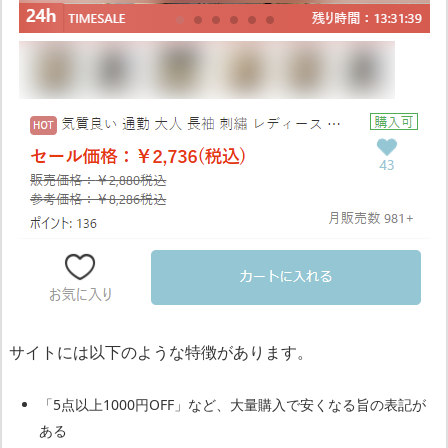
に
つ
い
て
服
の
ほ
と
ん
ど
が
サイトには以下のような特徴があります。
粗
悪
「5点以上1000円OFF」など、大量購入で安くなる旨の表記が
品
ある
で