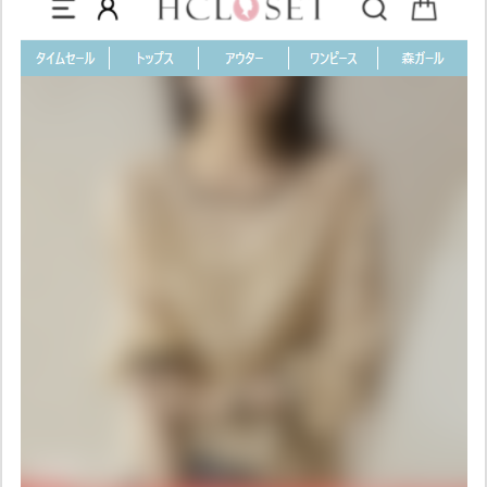
価
は？
H
C
L
O
S
E
T
の
怪
し
い
点