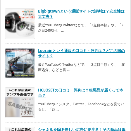
Bigbigtownという通販サイトの評判は？安全性は
大丈夫？
最近YouTubeやTwitterなどで、「2点目半額」や、「2
点目2490円」 ...
Loorainという通販の口コミ・評判は？どこの国の
サイト？
最近YouTubeやTwitterなどで、「2点目半額」や、「在
庫処分」などと書 ...
HCLOSETの口コミ・評判は？粗悪品が届くって本
当？
YouTubeやインスタ、Twitter、Facebookなどを見てい
ると、「超 ...
シャネルを騙る怪しい広告に要注意！その商品は偽