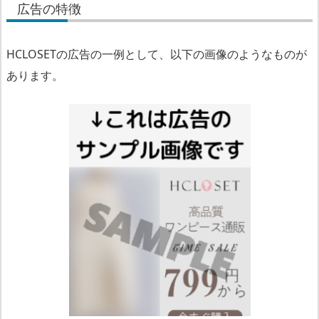
広告の特徴
広
HCLOSETの広告の一例として、以下の画像のようなものが
告
あります。
の
特
徴
販
売
ペ
ー
ジ
の
特
徴