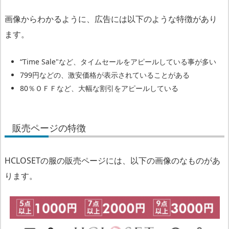
H
画像からわかるように、広告には以下のような特徴があり
C
ます。
L
O
“Time Sale"など、タイムセールをアピールしている事が多い
S
799円などの、激安価格が表示されていることがある
E
80％ＯＦＦなど、大幅な割引をアピールしている
T
の
販売ページの特徴
口
コ
HCLOSETの服の販売ページには、以下の画像のなものがあ
ミ・
ります。
評
判
や
評