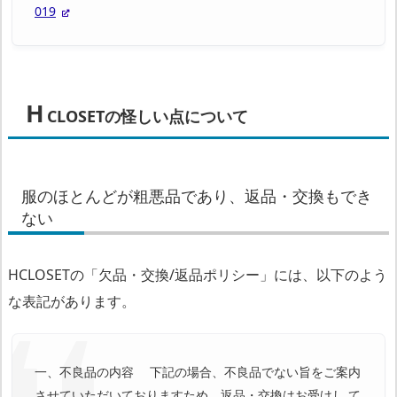
会
019
社
に
つ
H
い
CLOSETの怪しい点について
て
ま
服のほとんどが粗悪品であり、返品・交換もでき
ない
と
め
HCLOSETの「欠品・交換/返品ポリシー」には、以下のよう
な表記があります。
一、不良品の内容 下記の場合、不良品でない旨をご案内
させていただいておりますため、返品・交換はお受けし て