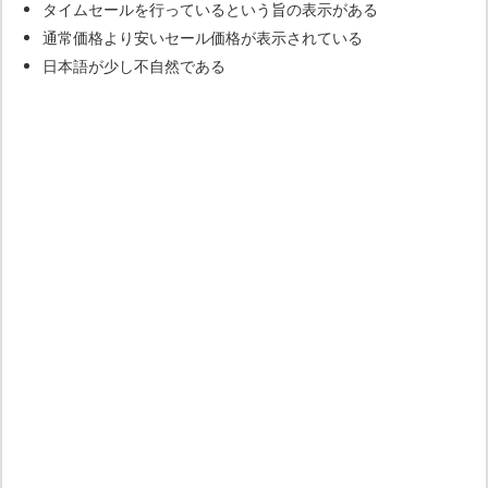
タイムセールを行っているという旨の表示がある
あ
通常価格より安いセール価格が表示されている
り、
日本語が少し不自然である
返
品・
交
換
も
で
き
な
い
タ
イ
ム
セ
ー