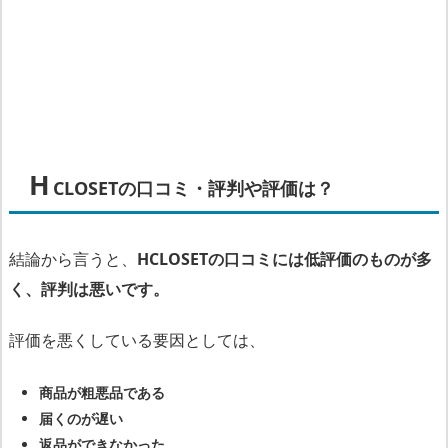
ル
や、
通
常
価
格
な
H
CLOSETの口コミ・評判や評価は？
ど
は
嘘
結論から言うと、
HCLOSETの
口コミには低評価のものが多
で、
く、評判は悪いです。
詐
欺
評価を悪くしている要因としては、
に
近
商品が粗悪品である
い
届くのが遅い
返品ができなかった