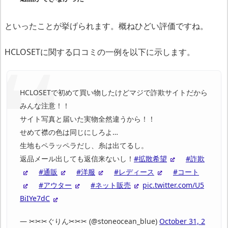
レ
ビ
といったことが挙げられます。概ねひどい評価ですね。
ュ
ー
HCLOSETに関する口コミの一例を以下に示します。
は
ほ
ぼ
HCLOSETで初めて買い物したけどマジで詐欺サイトだから
全
みんな注意！！
て
サイト写真と届いた実物全然違うから！！
自
せめて襟の色は同じにしろよ…
作
生地もペラッペラだし、糸は出てるし。
自
返品メール出しても返信来ないし！
#拡散希望
#詐欺
演
#通販
#洋服
#レディース
#コート
#アウター
#ネット販売
pic.twitter.com/U5
運
BiIYe7dC
営
— ✂︎✂︎✂︎ぐりん✂︎✂︎✂︎ (@stoneocean_blue)
October 31, 2