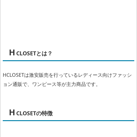
E
T
と
は？
H
CLOSETとは？
H
C
L
HCLOSETは激安販売を行っているレディース向けファッシ
O
ョン通販で、ワンピース等が主力商品です。
S
E
T
H
CLOSETの特徴
の
特
徴