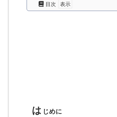
目次
は
じ
め
に
A
x
f
c
U
p
は
じめに
l