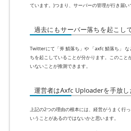
こ
ています。)つまり、サーバーの管理が行き届い
し
て
い
過去にもサーバー落ちを起こし
る
運
Twitterにて「斧 鯖落ち」や 「axfc 鯖落
営
ちを起こしていることが分かります。このこと
者
いないことが推測できます。
は
A
x
運営者はAxfc Uploaderを
f
c
U
上記の2つの理由の根本には、経営がうまく行ってお
p
いうことがあるのではないかと思います。
l