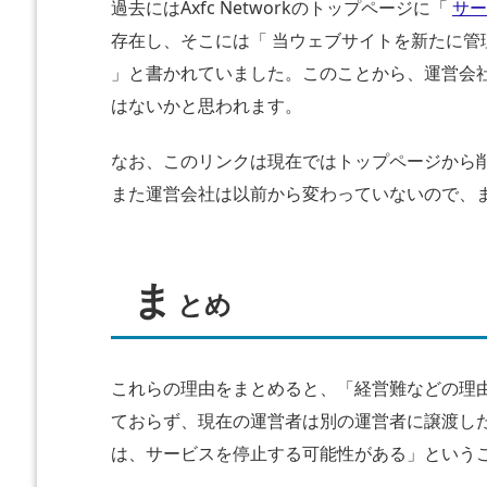
o
過去にはAxfc Networkのトップページに「
サー
a
存在し、そこには「 当ウェブサイトを新たに
d
」と書かれていました。このことから、運営会社はA
e
はないかと思われます。
r
を
なお、このリンクは現在ではトップページから
手
また運営会社は以前から変わっていないので、
放
し
た
ま
か
とめ
っ
た
の
これらの理由をまとめると、「経営難などの理由でA
で
ておらず、現在の運営者は別の運営者に譲渡し
は
は、サービスを停止する可能性がある」という
な
い