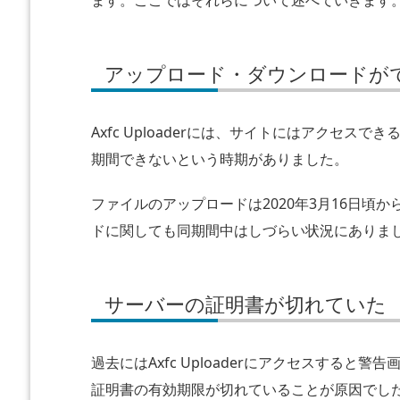
れ
て
い
アップロード・ダウンロードが
た
過
Axfc Uploaderには、サイトにはアクセ
去
期間できないという時期がありました。
に
も
ファイルのアップロードは2020年3月16日頃
サ
ドに関しても同期間中はしづらい状況にありま
ー
バ
ー
サーバーの証明書が切れていた
落
ち
を
過去にはAxfc Uploaderにアクセスすると
起
証明書の有効期限が切れていることが原因でした。