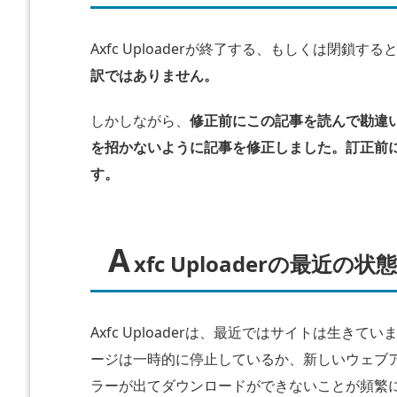
o
a
Axfc Uploaderが終了する、もしくは閉鎖
d
訳ではありません。
e
r
しかしながら、
修正前にこの記事を読んで勘違
の
を招かないように記事を修正しました。訂正前
最
す。
近
の
状
A
xfc Uploaderの最近の状
態
は？
Axfc Uploaderは、最近ではサイトは生
考
ージは一時的に停止しているか、新しいウェブ
察
ラーが出てダウンロードができないことが頻繁