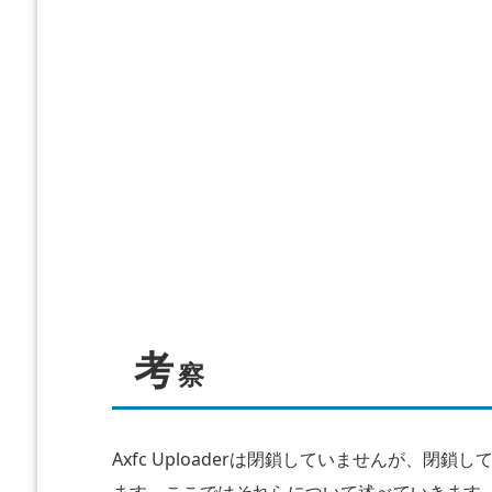
い
こ
と
が
多
い
サ
ー
バ
ー
の
考
証
察
明
書
が
Axfc Uploaderは閉鎖していませんが、
切
ます。ここではそれらについて述べていきます