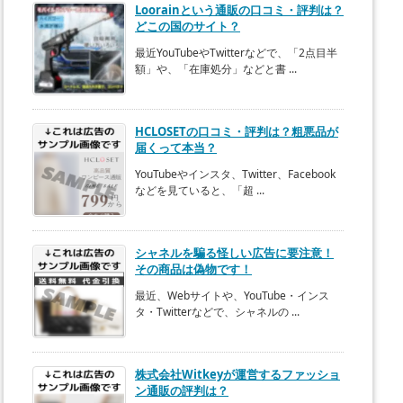
Loorainという通販の口コミ・評判は？
どこの国のサイト？
最近YouTubeやTwitterなどで、「2点目半
額」や、「在庫処分」などと書 ...
HCLOSETの口コミ・評判は？粗悪品が
届くって本当？
YouTubeやインスタ、Twitter、Facebook
などを見ていると、「超 ...
シャネルを騙る怪しい広告に要注意！
その商品は偽物です！
最近、Webサイトや、YouTube・インス
タ・Twitterなどで、シャネルの ...
株式会社Witkeyが運営するファッショ
ン通販の評判は？