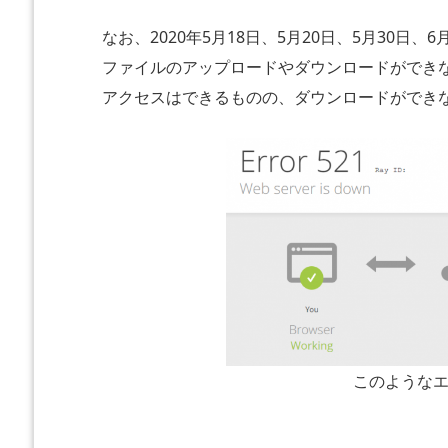
なお、2020年5月18日、5月20日、5月30日、6
ア
ファイルのアップロードやダウンロードができ
ッ
プ
アクセスはできるものの、ダウンロードができ
ロ
ー
ド・
ダ
ウ
ン
ロ
ー
ド
が
で
このような
き
な