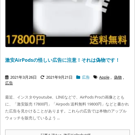
激安AirPodsの怪しい広告に注意！それは偽物です！
2021年3月26日
2021年9月21日
広告
Apple
,
偽物
,
広告
最近、インスタやyoutube、LINEなどで、AirPods Proの画像ととも
に、「激安販売 17800円」「Airpods 送料無料 19800円」などと書かれ
た広告を見かけることがあります。これらの広告では本物のアップル
ウォッチを販売しているよう ...